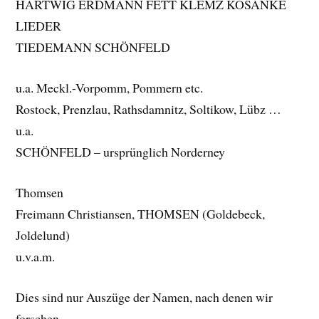
HARTWIG ERDMANN FETT KLEMZ KOSANKE
LIEDER
TIEDEMANN SCHÖNFELD
u.a. Meckl.-Vorpomm, Pommern etc.
Rostock, Prenzlau, Rathsdamnitz, Soltikow, Lübz …
u.a.
SCHÖNFELD – ursprünglich Norderney
Thomsen
Freimann Christiansen, THOMSEN (Goldebeck,
Joldelund)
u.v.a.m.
Dies sind nur Auszüge der Namen, nach denen wir
forschen.